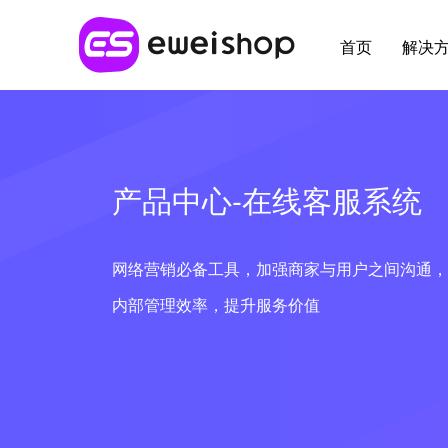
首页
解决
行业解决方案
最新应用
用好eweishop
客户支持
应
全部 >
产品中心-在线客服系统
超强社交分销
新人专区
帮助中心
应用
多种模式体系，极速裂变拓客
网络营销必备工具，加强商家与用户之间沟通，
供应链
开放平台
提交
内部管理效率，提升服务价值
大货批发
麦芽田
增值
解决线上大货批发场景，构建批发商体系
省钱好物
e闪收银台
易宝分账