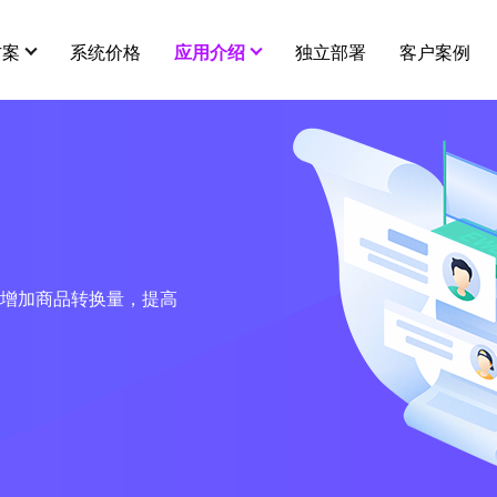
方案
系统价格
应用介绍
独立部署
客户案例
用插件
更多
营销插件
eweish
全部 >
智能多门店
分销
秒杀
市场
关于eweishop
连锁、加盟、独立经营，一体化管理
增加商品转换量，提高
在线客服
拼团
建议
平台级供货商
代理小店
砍价
服务
店铺商品互通，打造平台级供货市场
酒店预订
幸运大抽奖
e闪进销存
知识付费
打包一口价