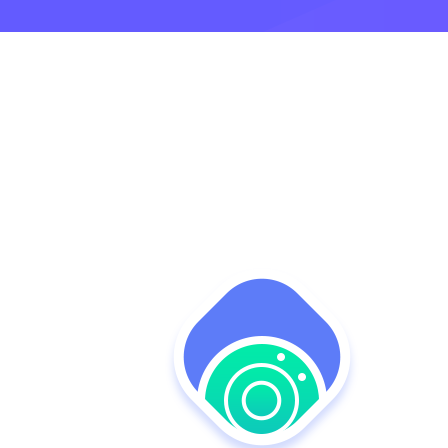
助您提升店铺经营效率
e闪趣直播
积木UI
易宝支付
让后台搭建像搭积木一样简单
个性化解决方案
终端APP
先进技术架构，助力移动化战略部署