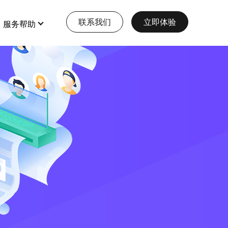
联系我们
立即体验
服务帮助
op资讯
特色功能
查看更多
全部 >
全部 >
开年首场爆款疯抢 「e闪随心约」免
大型多商户
费领
店铺装修
打造多元化大型电商平台
会员营销
查看详情
本地生活服务
多门店
爱要成双，礼要加倍 | 情人节买一送一
甜蜜暴击
预约、酒店、核销，一站式生活服务模式
多商户
查看详情
e闪风火轮
收银台