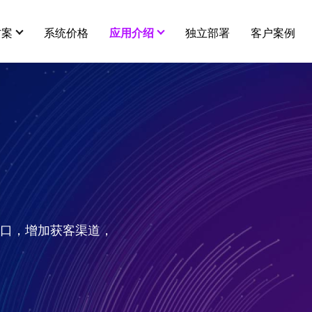
方案
系统价格
应用介绍
独立部署
客户案例
用插件
更多
营销插件
eweish
全部 >
智能多门店
分销
秒杀
市场
关于eweishop
连锁、加盟、独立经营，一体化管理
在线客服
拼团
建议
平台级供货商
入口，增加获客渠道，
代理小店
砍价
服务
店铺商品互通，打造平台级供货市场
酒店预订
幸运大抽奖
e闪进销存
知识付费
打包一口价