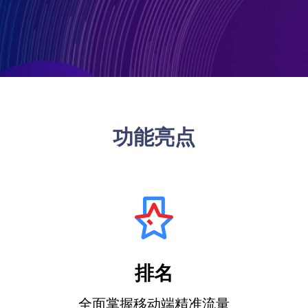
唰的一下，库存搞定
预约到店
裂变优惠券
e闪随心约
社区团购
社群接龙
唰的一下，搞定预约
功能亮点
高级定制开发服务
全方位满足您个性化需求
排名
全面掌握移动端精准流量