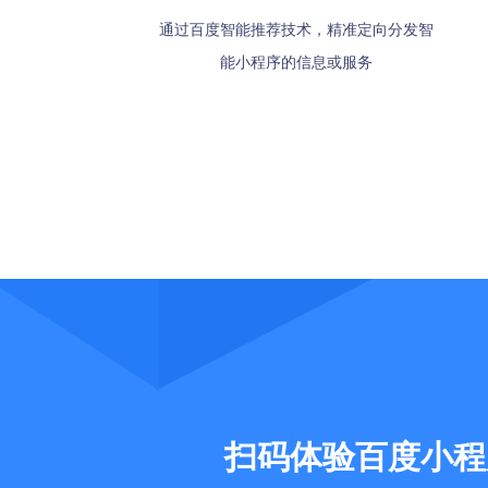
智能小程序被百度收录后，用户在百度
智能小程序被百度收录后，用户在百度
通过百度智能推荐技术，精准定向分发智
百度APP首页下拉进入二楼，方便用户快
百度APP首页下拉进入二楼，方便用户快
定制阿拉丁
定制阿拉丁
APP搜索关键词可展现相关结果
APP搜索关键词可展现相关结果
能小程序的信息或服务
速使用服务类小程序
速使用服务类小程序
上与
上与
扫码体验百度小程