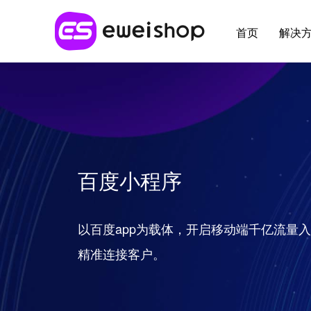
首页
解决
行业解决方案
最新应用
用好eweishop
客户支持
应
全部 >
超强社交分销
新人专区
帮助中心
应用
百度小程序
多种模式体系，极速裂变拓客
供应链
开放平台
提交
大货批发
以百度app为载体，开启移动端千亿流量
麦芽田
增值
解决线上大货批发场景，构建批发商体系
精准连接客户。
省钱好物
e闪收银台
易宝分账