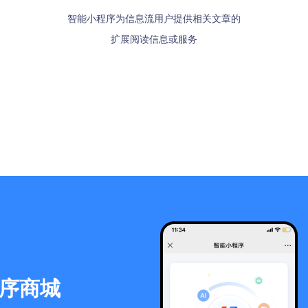
样式更加丰富，用户可在卡片
样式更加丰富，用户可在卡片
智能小程序为信息流用户提供相关文章的
“我的"中展现常用、精选推荐的小程序
“我的"中展现常用、精选推荐的小程序
在百度APP搜索小程序完整名
在百度APP搜索小程序完整名
智能小程序进行简单交互
智能小程序进行简单交互
扩展阅读信息或服务
排序受用户点击影响
排序受用户点击影响
序商城