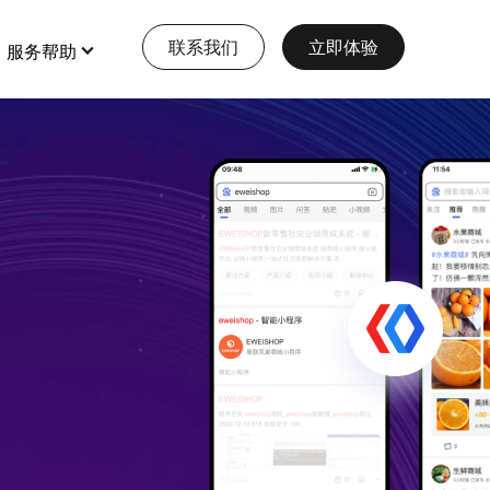
联系我们
立即体验
服务帮助
op资讯
特色功能
查看更多
全部 >
全部 >
开年首场爆款疯抢 「e闪随心约」免
大型多商户
费领
店铺装修
打造多元化大型电商平台
会员营销
查看详情
本地生活服务
多门店
爱要成双，礼要加倍 | 情人节买一送一
甜蜜暴击
预约、酒店、核销，一站式生活服务模式
多商户
查看详情
e闪风火轮
收银台