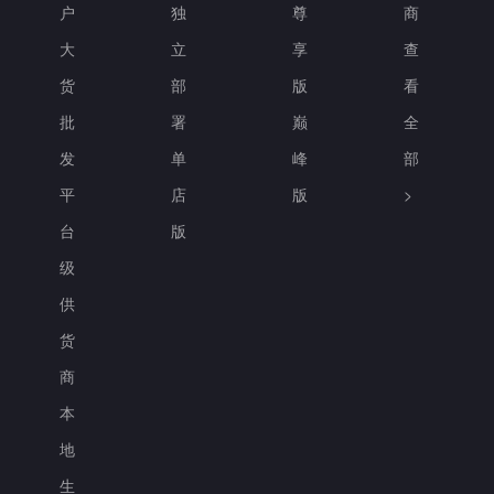
户
独
尊
商
大
立
享
查
货
部
版
看
批
署
巅
全
发
单
峰
部
平
店
版
>
台
版
级
供
货
商
本
地
生