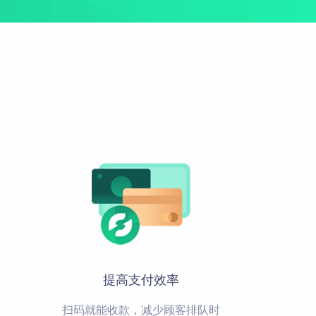
助您提升店铺经营效率
e闪趣直播
预约
积木UI
易宝支付
社区
让后台搭建像搭积木一样简单
个性化解决方案
终端APP
先进技术架构，助力移动化战略部署
提高支付效率
扫码就能收款，减少顾客排队时