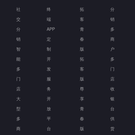
社
终
拓
分
交
端
客
销
分
APP
青
多
销
定
春
商
智
制
版
户
能
开
拓
多
多
发
客
门
门
服
版
店
店
务
尊
收
大
开
享
银
型
放
青
台
多
平
春
供
商
台
版
货