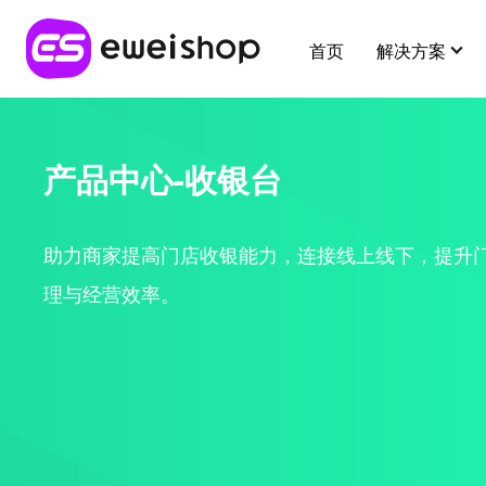
首页
解决方案
行业解决方案
最新应用
用好eweishop
客户支持
应用插件
产品中心-收银台
全部 >
超强社交分销
新人专区
分销
帮助中心
应用市场
助力商家提高门店收银能力，连接线上线下，提升
多种模式体系，极速裂变拓客
理与经营效率。
供应链
在线
开放平台
提交建议
大货批发
麦芽田
代理
增值服务
解决线上大货批发场景，构建批发商体系
省钱好物
酒店
e闪收银台
易宝分账
知识