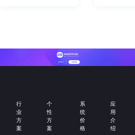
行
个
系
应
业
性
统
用
方
方
价
介
案
案
格
绍