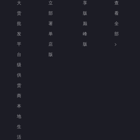
大
立
享
查
货
部
版
看
批
署
巅
全
发
单
峰
部
平
店
版
>
台
版
级
供
货
商
本
地
生
活