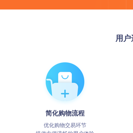
助您提升店铺经营效率
e闪趣直播
预约到
积木UI
易宝支付
社区团
让后台搭建像搭积木一样简单
用户
个性化解决方案
终端APP
先进技术架构，助力移动化战略部署
简化购物流程
优化购物交易环节