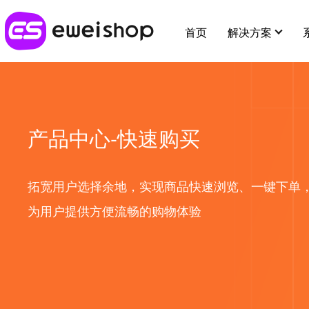
首页
解决方案
行业解决方案
最新应用
用好eweishop
客户支持
应用插件
全部 >
产品中心-快速购买
超强社交分销
新人专区
分销
帮助中心
应用市场
多种模式体系，极速裂变拓客
拓宽用户选择余地，实现商品快速浏览、一键下单
供应链
在线客
开放平台
提交建议
为用户提供方便流畅的购物体验
大货批发
麦芽田
代理小
增值服务
解决线上大货批发场景，构建批发商体系
省钱好物
酒店预
e闪收银台
易宝分账
知识付