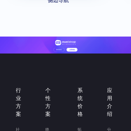
侧边导航
行
个
系
应
业
性
统
用
方
方
价
介
案
案
格
绍
社
终
拓
分