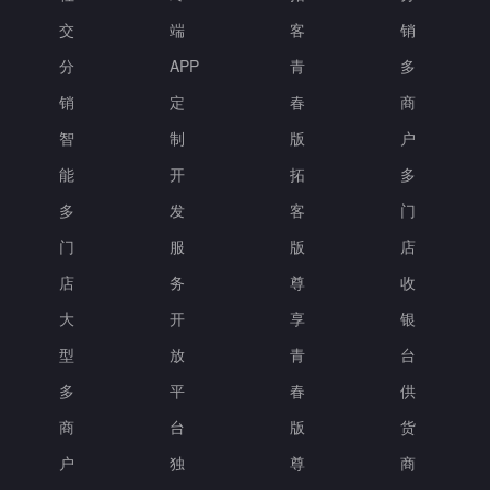
交
端
客
销
分
APP
青
多
销
定
春
商
智
制
版
户
能
开
拓
多
多
发
客
门
门
服
版
店
店
务
尊
收
大
开
享
银
型
放
青
台
多
平
春
供
商
台
版
货
户
独
尊
商