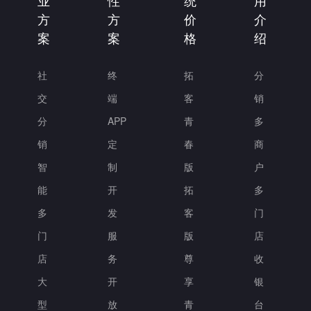
业
性
统
用
方
方
价
介
案
案
格
绍
社
终
拓
分
交
端
客
销
分
APP
青
多
销
定
春
商
智
制
版
户
能
开
拓
多
多
发
客
门
门
服
版
店
店
务
尊
收
大
开
享
银
型
放
青
台