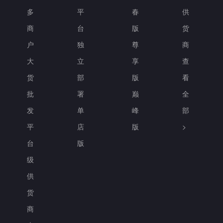
多
平
春
供
商
台
版
货
户
独
尊
商
大
立
享
查
货
部
版
看
批
署
巅
全
发
单
峰
部
平
店
版
>
台
版
级
供
货
商