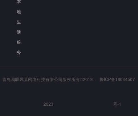
本
地
生
活
服
务
青岛易联凤巢网络科技有限公司版权所有©2019-
鲁ICP备18044507
2023
号-1