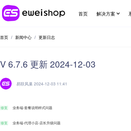
首页
解决方案
首页
/
新闻中心
/
更新日志
行业解决方案
最新应用
用好eweishop
客户支持
应用插件
全部 >
V 6.7.6 更新 2024-12-03
超强社交分销
新人专区
分销
帮助中心
应用市场
多种模式体系，极速裂变拓客
供应链
在线客
易联凤巢 2024-12-03 11:41
开放平台
提交建议
大货批发
麦芽田
代理小
增值服务
解决线上大货批发场景，构建批发商体系
修复
业务端-套餐说明样式问题
省钱好物
酒店预
e闪收银台
修复
业务端-代理小店-店长升级问题
易宝分账
知识付