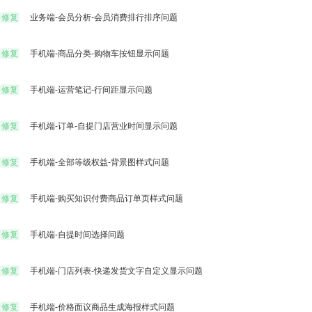
助您提升店铺经营效率
修复
业务端-会员分析-会员消费排行排序问题
e闪趣直播
预约到
积木UI
修复
手机端-商品分类-购物车按钮显示问题
易宝支付
社区团
让后台搭建像搭积木一样简单
修复
手机端-运营笔记-行间距显示问题
个性化解决方案
修复
手机端-订单-自提门店营业时间显示问题
修复
手机端-全部等级权益-背景图样式问题
终端APP
修复
手机端-购买知识付费商品订单页样式问题
先进技术架构，助力移动化战略部署
修复
手机端-自提时间选择问题
修复
手机端-门店列表-快递发货文字自定义显示问题
修复
手机端-价格面议商品生成海报样式问题