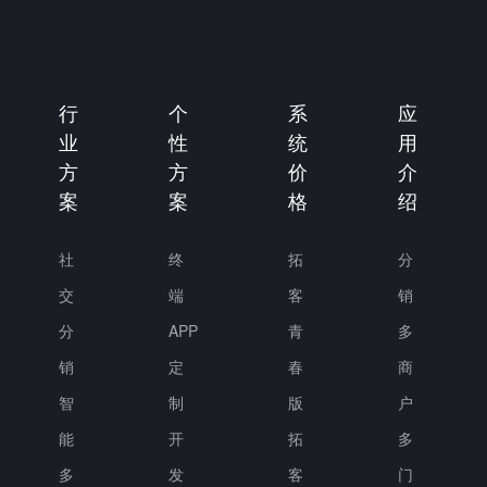
行
个
系
应
业
性
统
用
方
方
价
介
案
案
格
绍
社
终
拓
分
交
端
客
销
分
APP
青
多
销
定
春
商
智
制
版
户
能
开
拓
多
多
发
客
门