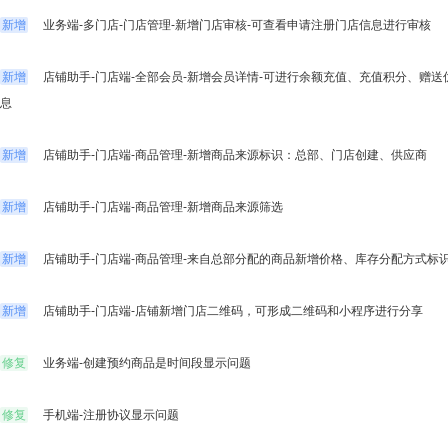
助您提升店铺经营效率
新增
业务端-多门店-门店管理-新增门店审核-可查看申请注册门店信息进行审核
e闪趣直播
预约到
积木UI
新增
店铺助手-门店端-全部会员-新增会员详情-可进行余额充值、充值积分、赠
易宝支付
社区团
息
让后台搭建像搭积木一样简单
新增
店铺助手-门店端-商品管理-新增商品来源标识：总部、门店创建、供应商
个性化解决方案
新增
店铺助手-门店端-商品管理-新增商品来源筛选
终端APP
新增
店铺助手-门店端-商品管理-来自总部分配的商品新增价格、库存分配方式标
先进技术架构，助力移动化战略部署
新增
店铺助手-门店端-店铺新增门店二维码，可形成二维码和小程序进行分享
修复
业务端-创建预约商品是时间段显示问题
修复
手机端-注册协议显示问题