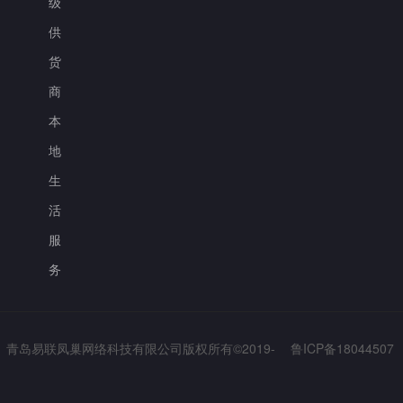
级
供
货
商
本
地
生
活
服
务
青岛易联凤巢网络科技有限公司版权所有©2019-
鲁ICP备18044507