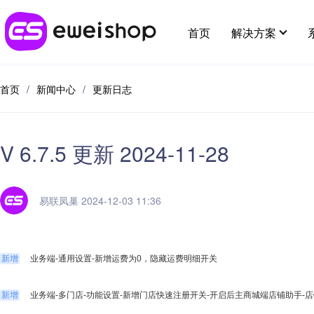
首页
解决方案
首页
/
新闻中心
/
更新日志
行业解决方案
最新应用
用好eweishop
客户支持
应用插件
全部 >
V 6.7.5 更新 2024-11-28
超强社交分销
新人专区
分销
帮助中心
应用市场
多种模式体系，极速裂变拓客
供应链
在线客
易联凤巢 2024-12-03 11:36
开放平台
提交建议
大货批发
麦芽田
代理小
增值服务
解决线上大货批发场景，构建批发商体系
新增
业务端-通用设置-新增运费为0，隐藏运费明细开关
省钱好物
酒店预
e闪收银台
新增
业务端-多门店-功能设置-新增门店快速注册开关-开启后主商城端店铺助手-
易宝分账
知识付