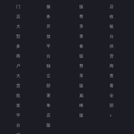
门
服
版
店
店
务
尊
收
大
开
享
银
型
放
青
台
多
平
春
供
商
台
版
货
户
独
尊
商
大
立
享
查
货
部
版
看
批
署
巅
全
发
单
峰
部
平
店
版
>
台
版