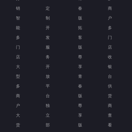
销
定
春
商
智
制
版
户
能
开
拓
多
多
发
客
门
门
服
版
店
店
务
尊
收
大
开
享
银
型
放
青
台
多
平
春
供
商
台
版
货
户
独
尊
商
大
立
享
查
货
部
版
看