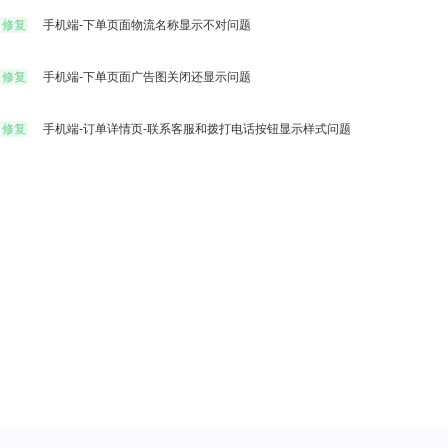
助您提升店铺经营效率
修复
手机端-下单页面物流名称显示不对问题
e闪趣直播
预约到
积木UI
修复
手机端-下单页面广告图关闭还显示问题
易宝支付
社区团
让后台搭建像搭积木一样简单
修复
手机端-订单详情页-联系客服和拨打电话按钮显示样式问题
个性化解决方案
终端APP
先进技术架构，助力移动化战略部署