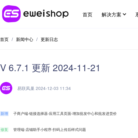
首页
解决方案
首页
/
新闻中心
/
更新日志
行业解决方案
最新应用
用好eweishop
客户支持
应用插件
全部 >
V 6.7.1 更新 2024-11-21
超强社交分销
新人专区
分销
帮助中心
应用市场
多种模式体系，极速裂变拓客
供应链
在线客
易联凤巢 2024-12-03 11:34
开放平台
提交建议
大货批发
麦芽田
代理小
增值服务
解决线上大货批发场景，构建批发商体系
新增
子商户端-链接选择器-应用工具页面-增加批发中心和批发进货价
省钱好物
酒店预
e闪收银台
修复
管理端-店铺助手小程序-扫码上传后样式问题
易宝分账
知识付