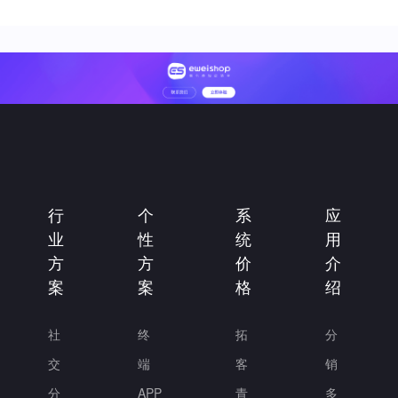
行
个
系
应
业
性
统
用
方
方
价
介
案
案
格
绍
社
终
拓
分
交
端
客
销
分
APP
青
多