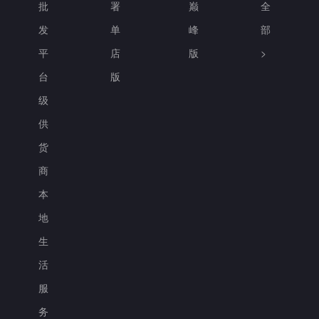
批
署
巅
全
发
单
峰
部
平
店
版
>
台
版
级
供
货
商
本
地
生
活
服
务