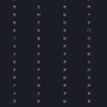
销
定
春
商
智
制
版
户
能
开
拓
多
多
发
客
门
门
服
版
店
店
务
尊
收
大
开
享
银
型
放
青
台
多
平
春
供
商
台
版
货
户
独
尊
商
大
立
享
查
货
部
版
看