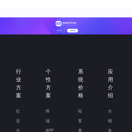
行
个
系
应
业
性
统
用
方
方
价
介
案
案
格
绍
社
终
拓
分
交
端
客
销
分
APP
青
多