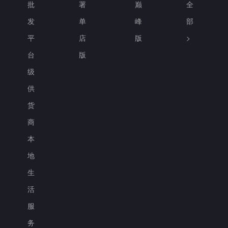
批
署
巅
全
发
单
峰
部
平
店
版
>
台
版
级
供
货
商
本
地
生
活
服
务