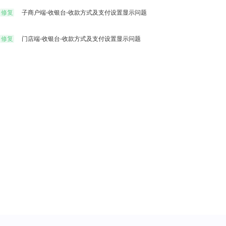
助您提升店铺经营效率
修复
子商户端-收银台-收款方式及支付设置显示问题
e闪趣直播
预约到
积木UI
修复
门店端-收银台-收款方式及支付设置显示问题
易宝支付
社区团
让后台搭建像搭积木一样简单
个性化解决方案
终端APP
先进技术架构，助力移动化战略部署