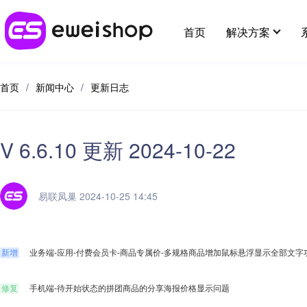
首页
解决方案
首页
/
新闻中心
/
更新日志
行业解决方案
最新应用
用好eweishop
客户支持
应用插件
全部 >
V 6.6.10 更新 2024-10-22
超强社交分销
新人专区
分销
帮助中心
应用市场
多种模式体系，极速裂变拓客
供应链
在线客
易联凤巢 2024-10-25 14:45
开放平台
提交建议
大货批发
麦芽田
代理小
增值服务
解决线上大货批发场景，构建批发商体系
新增
业务端-应用-付费会员卡-商品专属价-多规格商品增加鼠标悬浮显示全部文字
省钱好物
酒店预
e闪收银台
修复
手机端-待开始状态的拼团商品的分享海报价格显示问题
易宝分账
知识付