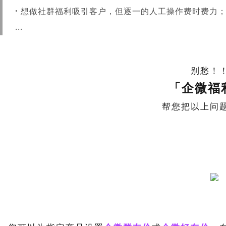
助您提升店铺经营效率
·
想做社群福利吸引客户，但逐一的人工操作费时费力
e闪趣直播
预约到
...
积木UI
易宝支付
社区团
让后台搭建像搭积木一样简单
别愁！
「企微福
个性化解决方案
帮您把以上问
终端APP
先进技术架构，助力移动化战略部署