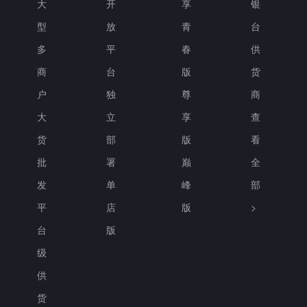
大
开
享
银
型
放
青
台
多
平
春
供
商
台
版
货
户
独
尊
商
大
立
享
查
货
部
版
看
批
署
巅
全
发
单
峰
部
平
店
版
>
台
版
级
供
货