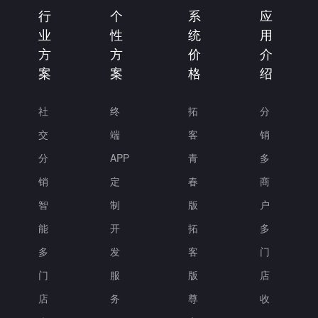
行
个
系
应
业
性
统
用
方
方
价
介
案
案
格
绍
社
终
拓
分
交
端
客
销
分
APP
青
多
销
定
春
商
智
制
版
户
能
开
拓
多
多
发
客
门
门
服
版
店
店
务
尊
收