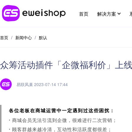
首页
解决方案
首页
/
新闻中心
/
默认
行业解决方案
最新应用
用好eweishop
客户支持
应用插件
全部 >
众筹活动插件「企微福利价」上
超强社交分销
新人专区
分销
帮助中心
应用市场
多种模式体系，极速裂变拓客
供应链
在线客
易联凤巢 2023-07-14 17:44
开放平台
提交建议
大货批发
麦芽田
代理小
增值服务
解决线上大货批发场景，构建批发商体系
各位老板在商城运营中一定遇到过这些困扰：
省钱好物
酒店预
·
商城会员无法引流到企微，很难进行二次营销；
e闪收银台
易宝分账
知识付
·
顾客群越来越冷清，互动性和活跃度都很差；