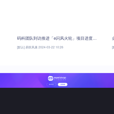
码科团队到访推进「e闪风火轮」项目进度汇报！
[默认] 易联凤巢 2024-03-22 10:26
[