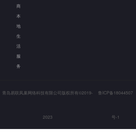
商
本
地
生
活
服
务
青岛易联凤巢网络科技有限公司版权所有©2019-
鲁ICP备18044507
2023
号-1